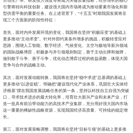
劳动生产率、研发投入强度等将成为关键质量指标，经济增长的核心
引擎将转向科技创新，建设强大国内市场将成为推动要素市场化和新
型供需平衡的重要任务。在上述背景下，“十五五”时期我国发展将呈
现三个方面新的阶段性特征：
首先，面对内外发展环境的变化，我国将在坚持“积极应变”的基础上
更多推动“主动求变”。针对外部约束条件增多的挑战，积极转变应对
思路，围绕人工智能、数字经济、气候变化、太空与极地等新兴领域
的国际战略博弈，积极参与并引领规则制定，善于主动出牌和做牌，
做到敢于斗争、善于斗争，优化动态博弈过程的收益函数，体现大国
竞争与合作的战略主动。
其次，面对发展动能转换，我国将在坚持“稳中求进”总基调的基础上
更多推动“以进促稳”。明确把“建设现代化产业体系，巩固壮大实体经
济根基”摆在我国发展战略任务的第一条，坚持以科技自立自强为突破
口，寻求技术进步的最大转化率，培育壮大新兴产业和未来产业，打
造一批具有前沿带动能力的高技术产业集群，充分用好强大国内市场
这一重要的稀缺性战略资源，实现我国经济高质量、可持续的稳定增
长。
第三，面对发展策略调整，我国将在坚持“目标引领”的基础上更多推