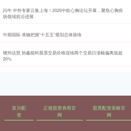
闪牛 中外专家云集上海！2025中欧心胸论坛开幕，聚焦心胸疾
病领域前沿进展
中期国际 准确把握“十五五”规划总体脉络
赣州达慧 协鑫能科股票交易价格连续两个交易日涨幅偏离值超
20%
富兴配
正规股票券商官
股票配资策略官
资
网
网