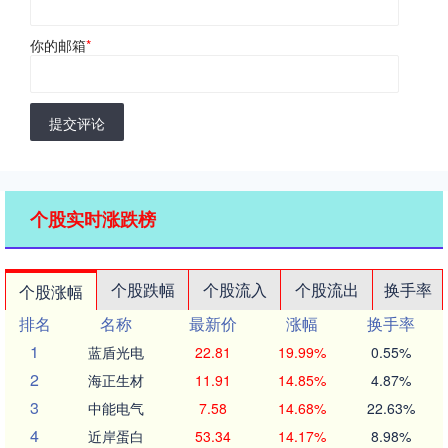
你的邮箱
*
提交评论
个股实时涨跌榜
个股跌幅
个股流入
个股流出
换手率
个股涨幅
排名
名称
最新价
涨幅
换手率
1
蓝盾光电
22.81
19.99%
0.55%
2
海正生材
11.91
14.85%
4.87%
3
中能电气
7.58
14.68%
22.63%
4
近岸蛋白
53.34
14.17%
8.98%