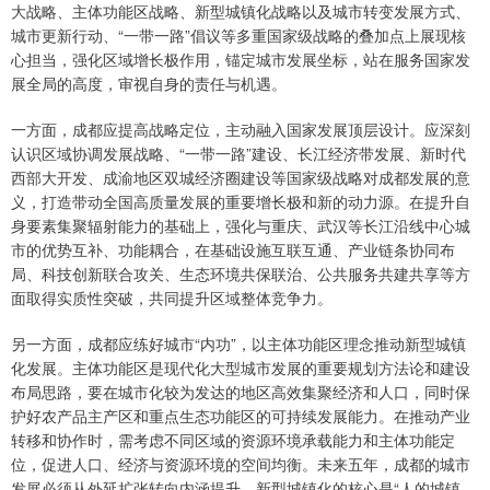
大战略、主体功能区战略、新型城镇化战略以及城市转变发展方式、
城市更新行动、“一带一路”倡议等多重国家级战略的叠加点上展现核
心担当，强化区域增长极作用，锚定城市发展坐标，站在服务国家发
展全局的高度，审视自身的责任与机遇。
一方面，成都应提高战略定位，主动融入国家发展顶层设计。应深刻
认识区域协调发展战略、“一带一路”建设、长江经济带发展、新时代
西部大开发、成渝地区双城经济圈建设等国家级战略对成都发展的意
义，打造带动全国高质量发展的重要增长极和新的动力源。在提升自
身要素集聚辐射能力的基础上，强化与重庆、武汉等长江沿线中心城
市的优势互补、功能耦合，在基础设施互联互通、产业链条协同布
局、科技创新联合攻关、生态环境共保联治、公共服务共建共享等方
面取得实质性突破，共同提升区域整体竞争力。
另一方面，成都应练好城市“内功”，以主体功能区理念推动新型城镇
化发展。主体功能区是现代化大型城市发展的重要规划方法论和建设
布局思路，要在城市化较为发达的地区高效集聚经济和人口，同时保
护好农产品主产区和重点生态功能区的可持续发展能力。在推动产业
转移和协作时，需考虑不同区域的资源环境承载能力和主体功能定
位，促进人口、经济与资源环境的空间均衡。未来五年，成都的城市
发展必须从外延扩张转向内涵提升。新型城镇化的核心是“人的城镇