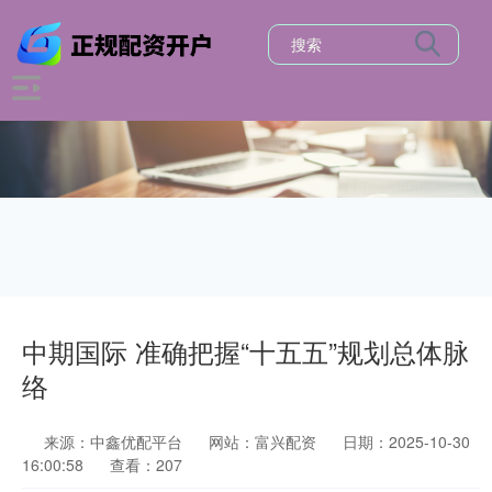
中期国际 准确把握“十五五”规划总体脉
络
来源：中鑫优配平台
网站：富兴配资
日期：2025-10-30
16:00:58
查看：207