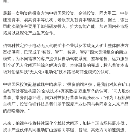
额。
最新一次融资的投资方为中银国际投资、金浦投资、同力重工、中信
建投资本、易高资本等机构，老股东九智资本继续追投。据悉，该公
司此次融资主要用于加强研发投入、扩大智能产能、加速国内外市场
拓展以及深化产业生态合作。
伯镭科技定位于电动无人驾驶矿卡企业以及零碳无人矿山整体解决方
案提供商，已形成了“智驾、智车、智运、智矿”四大灵活组合的商业
模式，为不同需求的客户提供从自动驾驶系统、整车销售、运力服务
到全矿无人化闭环的综合解决方案。本轮融资的完成，标志着资本市
场对伯镭科技“无人化+电动化”技术路径与商业模式的认可。
中银国际投资副总裁魏中晗表示：“投资伯镭科技，是我们对其在矿山
自动驾驶赛道构建的‘全栈技术+真实数据’双重壁垒的认可。”同力股份
董事、常务副总经理，同力科技执行董事薛晓强表示：“作为工程机械
主机厂，投资伯镭科技是我们基于深度产业协同与共同定义未来产品
的战略选择。”
未来，伯镭科技将持续深化全栈技术闭环，加快全球市场拓展步伐，
携手产业伙伴共同推动矿山运输向零碳、智能、高效方向加速演进。