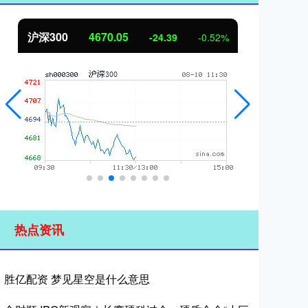
北证50
1125.45
创
-8.79
-0.78%
热点资讯
胜亿配资 梦见星空是什么意思