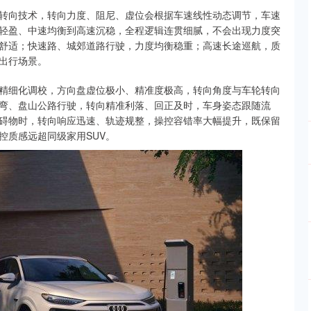
转向技术，转向力度、阻尼、虚位会根据车速线性动态调节，车速
轻盈、中速均衡到高速沉稳，全程逻辑连贯细腻，不会出现力度突
舒适；快速路、城郊道路行驶，力度均衡稳重；高速长途巡航，质
出行场景。
精细化调校，方向盘虚位极小、精准度极高，转向角度与车轮转向
弯、盘山公路行驶，转向精准利落、回正及时，车身姿态跟随流
碍物时，转向响应迅速、轨迹规整，操控容错率大幅提升，既保留
控质感远超同级家用SUV。