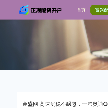
首页
富兴
金盛网 高速沉稳不飘忽，一汽奥迪Q6L 