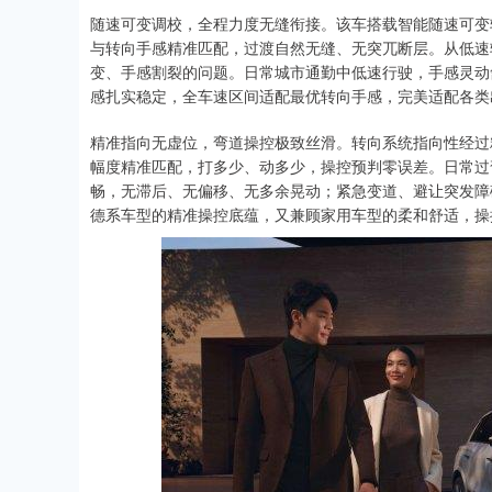
随速可变调校，全程力度无缝衔接。该车搭载智能随速可变
与转向手感精准匹配，过渡自然无缝、无突兀断层。从低速
变、手感割裂的问题。日常城市通勤中低速行驶，手感灵动
感扎实稳定，全车速区间适配最优转向手感，完美适配各类
精准指向无虚位，弯道操控极致丝滑。转向系统指向性经过
幅度精准匹配，打多少、动多少，操控预判零误差。日常过
畅，无滞后、无偏移、无多余晃动；紧急变道、避让突发障
德系车型的精准操控底蕴，又兼顾家用车型的柔和舒适，操