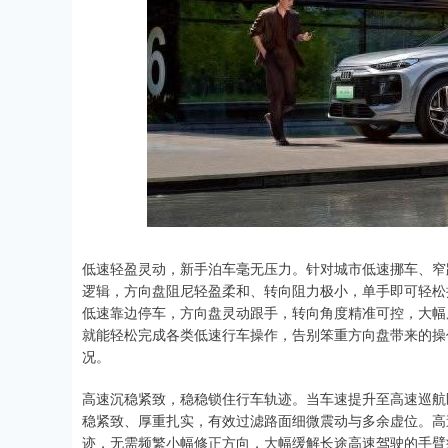
深证成指
14148.86
87
0.20%
-162.15
-
低速轻盈灵动，新手泊车毫无压力。针对城市低速挪车、窄
逻辑，方向盘阻尼轻盈柔和、转向阻力极小，单手即可轻松
低速靠边停车，方向盘灵动跟手，转向角度精准可控，大幅
就能轻松完成各类低速行车操作，告别笨重方向盘带来的操
况。
高速沉稳紧致，稳稳锁住行车轨迹。当车速提升至高速巡航
稳紧致、厚重扎实，有效过滤路面细微震动与多余虚位。高
迹，无需频繁小幅修正方向，大幅缓解长途高速驾驶的手臂