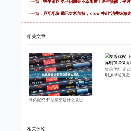
上一篇：
投牛策略 男子因缺镁不幸离世！医生提醒：平时
下一篇：
鼎配配资 腾讯红杉加持，xTool冲刺“消费级激
相关文章
集采优配 正
明加得偿所愿
胜亿配资 梦见星空是什么意思
相关评论