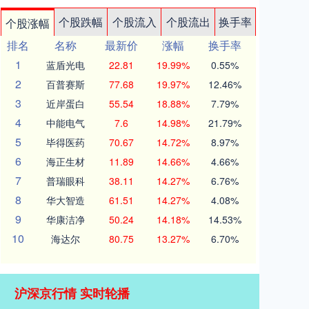
个股跌幅
个股流入
个股流出
换手率
个股涨幅
排名
名称
最新价
涨幅
换手率
1
蓝盾光电
22.81
19.99%
0.55%
2
百普赛斯
77.68
19.97%
12.46%
3
近岸蛋白
55.54
18.88%
7.79%
4
中能电气
7.6
14.98%
21.79%
5
毕得医药
70.67
14.72%
8.97%
6
海正生材
11.89
14.66%
4.66%
7
普瑞眼科
38.11
14.27%
6.76%
8
华大智造
61.51
14.27%
4.08%
9
华康洁净
50.24
14.18%
14.53%
10
海达尔
80.75
13.27%
6.70%
沪深京行情 实时轮播