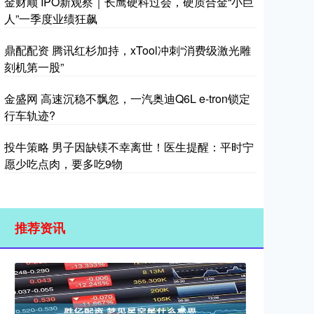
金财顺 IPO新观察｜长鹰硬科过会，硬质合金“小巨
人”一季度业绩狂飙
鼎配配资 腾讯红杉加持，xTool冲刺“消费级激光雕
刻机第一股”
金盛网 高速沉稳不飘忽，一汽奥迪Q6L e-tron锁定
行车轨迹?
投牛策略 男子因缺镁不幸离世！医生提醒：平时宁
愿少吃点肉，要多吃9物
推荐资讯