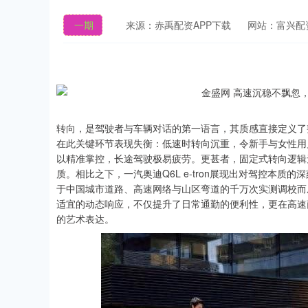
一期
来源：赤禹配资APP下载
网站：富兴配
转向，是驾驶者与车辆对话的第一语言，其质感直接定义了
在此关键环节表现失衡：低速时转向沉重，令新手与女性用
以精准掌控，长途驾驶极易疲劳。更甚者，固定式转向逻辑
质。相比之下，一汽奥迪Q6L e-tron展现出对驾控本
于中国城市道路、高速网络与山区弯道的千万次实测调校而
适宜的动态响应，不仅提升了日常通勤的便利性，更在高速
的艺术表达。