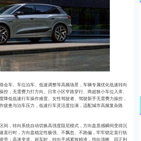
沪深300
4670.05
1.13%
-24.39
-0.52%
路会车、车位泊车、低速调整等高频场景，车辆专属优化低速转向
操控，无需费力打方向。日常小区窄路穿行、商超狭小车位入库、
度降低低速行车操作难度。女性驾驶者、驾驶新手无需费力操控，
作疲惫与泊车压力，低速行车灵活度拉满，适配城市高频复杂路
区间，转向系统自动切换高强度阻尼模式，方向盘质感瞬间变得沉
速直行时，方向盘稳定性极强、不飘忽、不跑偏，牢牢锁定直行轨
疲劳；高速变道、超车时，转向手感紧致精准，指向清晰、回正利