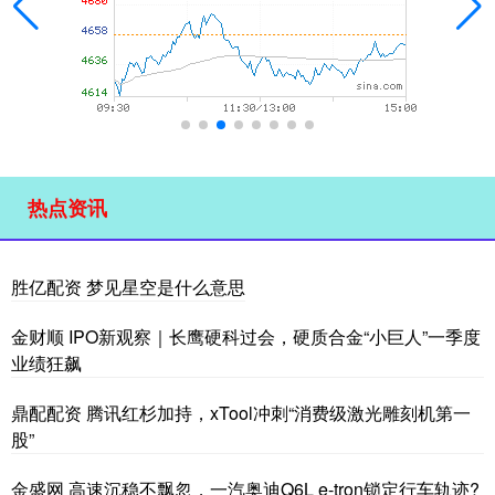
热点资讯
胜亿配资 梦见星空是什么意思
金财顺 IPO新观察｜长鹰硬科过会，硬质合金“小巨人”一季度
业绩狂飙
鼎配配资 腾讯红杉加持，xTool冲刺“消费级激光雕刻机第一
股”
金盛网 高速沉稳不飘忽，一汽奥迪Q6L e-tron锁定行车轨迹?