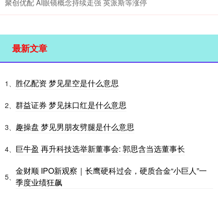
聚创优配 AI眼镜概念持续走强 英派斯等涨停
最新文章
胜亿配资 梦见星空是什么意思
1、
群益证券 梦见抹口红是什么意思
2、
趣操盘 梦见男朋友劈腿是什么意思
3、
巨牛盈 再升科技选举新董事会: 郭思含当选董事长
4、
金财顺 IPO新观察｜长鹰硬科过会，硬质合金“小巨人”一
5、
季度业绩狂飙