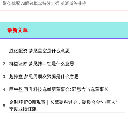
聚创优配 AI眼镜概念持续走强 英派斯等涨停
最新文章
胜亿配资 梦见星空是什么意思
1、
群益证券 梦见抹口红是什么意思
2、
趣操盘 梦见男朋友劈腿是什么意思
3、
巨牛盈 再升科技选举新董事会: 郭思含当选董事长
4、
金财顺 IPO新观察｜长鹰硬科过会，硬质合金“小巨人”一
5、
季度业绩狂飙