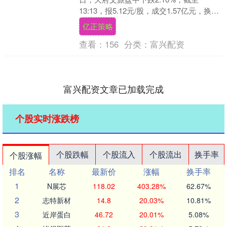
13:13，报5.12元/股，成交1.57亿元，换手
率2.35%，总市值66.01....
亿正策略
查看：
156
分类：
富兴配资
富兴配资文章已加载完成
个股实时涨跌榜
个股跌幅
个股流入
个股流出
换手率
个股涨幅
排名
名称
最新价
涨幅
换手率
1
N展芯
118.02
403.28%
62.67%
2
志特新材
14.8
20.03%
10.81%
3
近岸蛋白
46.72
20.01%
5.08%